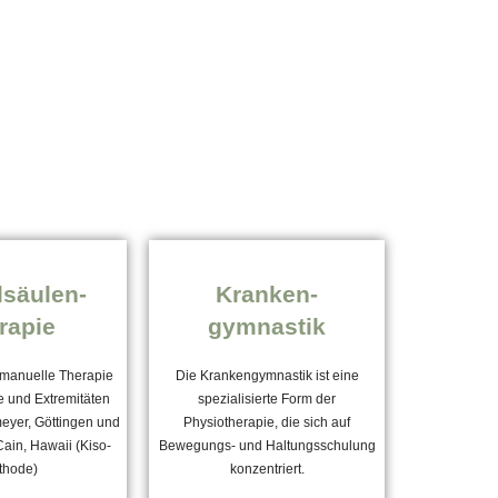
lsäulen-
Kranken-
rapie
gymnastik
 manuelle Therapie
Die Krankengymnastik ist eine
e und Extremitäten
spezialisierte Form der
eyer, Göttingen und
Physiotherapie, die sich auf
Cain, Hawaii (Kiso-
Bewegungs- und Haltungsschulung
thode)
konzentriert.