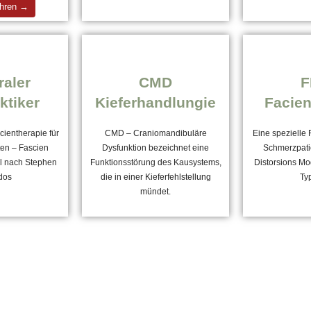
ahren →
raler
CMD
ktiker
Kieferhandlungie
Facien
cientherapie für
CMD – Craniomandibuläre
Eine spezielle 
en – Fascien
Dysfunktion bezeichnet eine
Schmerzpati
ll nach Stephen
Funktionsstörung des Kausystems,
Distorsions Mo
dos
die in einer Kieferfehlstellung
Ty
mündet.