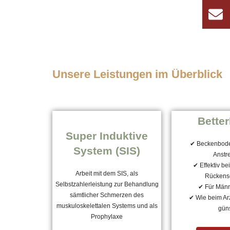
Unsere Leistungen im Überblick
Better
Super Induktive
✔ Beckenbode
System (SIS)
Anstr
✔ Effektiv be
Arbeit mit dem SIS, als
Rückens
Selbstzahlerleistung zur Behandlung
✔ Für Männ
sämtlicher Schmerzen des
✔ Wie beim Arz
muskuloskelettalen Systems und als
güns
Prophylaxe