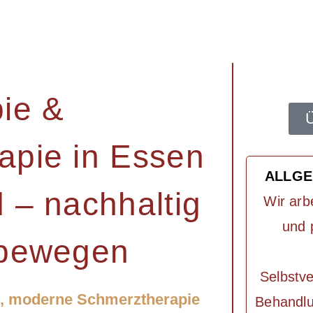
ie &
Ü
apie in Essen
ALLGE
 – nachhaltig
Wir arb
und 
 bewegen
Selbstve
ie, moderne Schmerztherapie
Behandlu