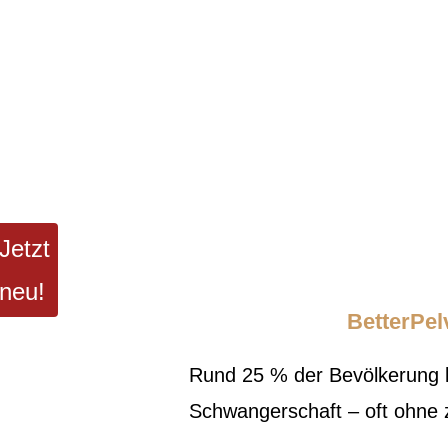
Jetzt
neu!
BetterPel
Rund 25 % der Bevölkerung l
Schwangerschaft – oft ohne z