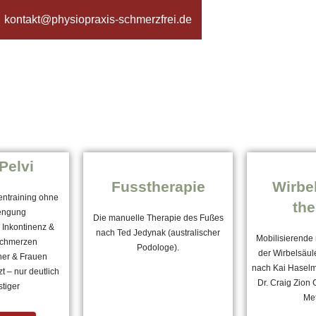
kontakt@physiopraxis-schmerzfrei.de
Pelvi
Fusstherapie
Wirbe
ntraining ohne
the
engung
Die manuelle Therapie des Fußes
i Inkontinenz &
nach Ted Jedynak (australischer
Mobilisierende
chmerzen
Podologe).
der Wirbelsäul
er & Frauen
nach Kai Haselm
t – nur deutlich
Dr. Craig Zion 
tiger
Me